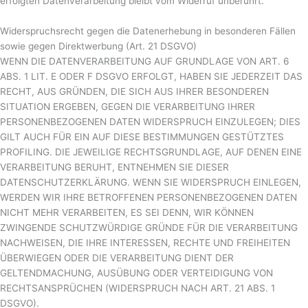
erfolgten Datenverarbeitung bleibt vom Widerruf unberührt.
Widerspruchsrecht gegen die Datenerhebung in besonderen Fällen
sowie gegen Direktwerbung (Art. 21 DSGVO)
WENN DIE DATENVERARBEITUNG AUF GRUNDLAGE VON ART. 6
ABS. 1 LIT. E ODER F DSGVO ERFOLGT, HABEN SIE JEDERZEIT DAS
RECHT, AUS GRÜNDEN, DIE SICH AUS IHRER BESONDEREN
SITUATION ERGEBEN, GEGEN DIE VERARBEITUNG IHRER
PERSONENBEZOGENEN DATEN WIDERSPRUCH EINZULEGEN; DIES
GILT AUCH FÜR EIN AUF DIESE BESTIMMUNGEN GESTÜTZTES
PROFILING. DIE JEWEILIGE RECHTSGRUNDLAGE, AUF DENEN EINE
VERARBEITUNG BERUHT, ENTNEHMEN SIE DIESER
DATENSCHUTZERKLÄRUNG. WENN SIE WIDERSPRUCH EINLEGEN,
WERDEN WIR IHRE BETROFFENEN PERSONENBEZOGENEN DATEN
NICHT MEHR VERARBEITEN, ES SEI DENN, WIR KÖNNEN
ZWINGENDE SCHUTZWÜRDIGE GRÜNDE FÜR DIE VERARBEITUNG
NACHWEISEN, DIE IHRE INTERESSEN, RECHTE UND FREIHEITEN
ÜBERWIEGEN ODER DIE VERARBEITUNG DIENT DER
GELTENDMACHUNG, AUSÜBUNG ODER VERTEIDIGUNG VON
RECHTSANSPRÜCHEN (WIDERSPRUCH NACH ART. 21 ABS. 1
DSGVO).