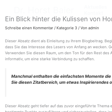
Zum
Aktuelles
Dr. Horst Baier
Inhalt
Kontakt
springen
Ein Blick hinter die Kulissen von H
Schreibe einen Kommentar
/
Kategorie 3
/ Von
admin
Dieser Absatz dient als Einleitung zu Ihrem Blogbeitrag. Be
dass Sie das Interesse des Lesers von Anfang an wecken. G
Verwenden Sie diesen Raum, um den Ton für den Rest des Art
informativ, um eine starke Verbindung zu schaffen.
Manchmal enthalten die einfachsten Momente die t
Sie diesen Zitatbereich, um etwas Inspirierendes 
Dieser Absatz geht tiefer auf das zuvor eingeführte Thema 
bestimmte Punkte auszuführen und sicherzustellen, dass j