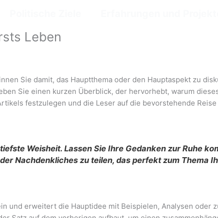
Politische Ziele
Erfahrungen und Projekt
orsts Leben
ginnen Sie damit, das Hauptthema oder den Hauptaspekt zu disk
eben Sie einen kurzen Überblick, der hervorhebt, warum dieses
ikels festzulegen und die Leser auf die bevorstehende Reise 
iefste Weisheit. Lassen Sie Ihre Gedanken zur Ruhe kom
oder Nachdenkliches zu teilen, das perfekt zum Thema Ihr
ein und erweitert die Hauptidee mit Beispielen, Analysen oder
eder Satz auf dem vorherigen aufbaut, um einen zusammenhäng